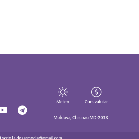
Meteo
Curs valutar
Moldova, Chisinau MD-2038
eți scrie la dosarmedia@gmail.com