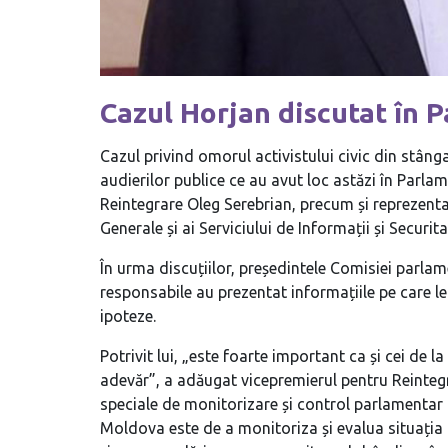
Cazul Horjan discutat în 
Cazul privind omorul activistului civic din stânga
audierilor publice ce au avut loc astăzi în Parlam
Reintegrare Oleg Serebrian, precum și reprezentanț
Generale și ai Serviciului de Informații și Securita
În urma discuțiilor, președintele Comisiei parlam
responsabile au prezentat informațiile pe care l
ipoteze.
Potrivit lui, „este foarte important ca și cei de 
adevăr”, a adăugat vicepremierul pentru Reinteg
speciale de monitorizare și control parlamentar as
Moldova este de a monitoriza și evalua situația p