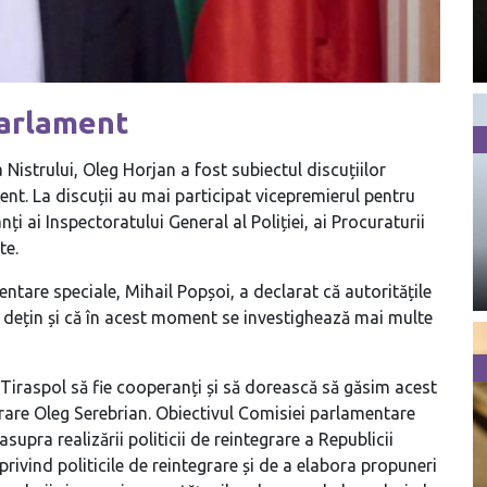
Parlament
 Nistrului, Oleg Horjan a fost subiectul discuțiilor
ent. La discuții au mai participat vicepremierul pentru
i ai Inspectoratului General al Poliției, ai Procuraturii
te.
entare speciale, Mihail Popșoi, a declarat că autoritățile
e dețin și că în acest moment se investighează mai multe
la Tiraspol să fie cooperanți și să dorească să găsim acest
rare Oleg Serebrian. Obiectivul Comisiei parlamentare
upra realizării politicii de reintegrare a Republicii
rivind politicile de reintegrare și de a elabora propuneri