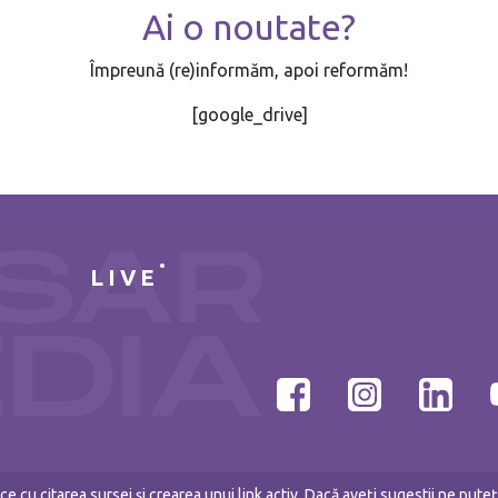
Ai o noutate?
Împreună (re)informăm, apoi reformăm!
[google_drive]
LIVE
e cu citarea sursei și crearea unui link activ. Dacă aveți sugestii ne put