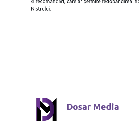
și recomandări, care ar permite redobândirea înc
Nistrului.
Dosar Media