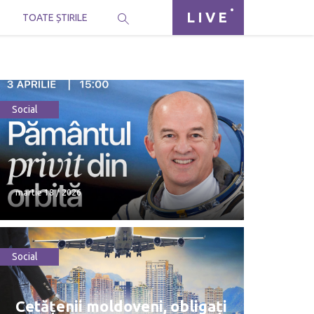
LIVE
I
TOATE ȘTIRILE
Social
martie 18 / 2026
Social
martie 18 / 2026
Cetățenii moldoveni, obligați