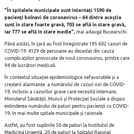
”În spitalele municipale sunt internați 1590 de
pacienți bolnavi de coronavirus – 64 dintre aceștia
sunt în stare foarte gravă, 703 se află în stare gravă,
iar 777 se află în stare medie”,
mai adaugă Bucearschi.
Până astăzi, în ţară au fost înregistrate 195 602 cazuri de
COVID-19. 4129 de persoane au decedat din cauza
complicațiilor provocate de noul coronavirus, printre care
94 de lucrători medicali.
În contextul situației epidemiologice nefavorabile și a
creșterii alarmante a numărului de cazuri noi de COVID-
19, inclusiv a cazurilor grave care necesită internare,
Ministerul Sănătății, Muncii și Protecției Sociale a dispus
extinderea numărului de paturi pentru pacienții cu COVID-
19, în mai multe spitale municipale și raionale.
Astfel, au fost suplinite 50 de paturi la Institutul de
Medicină Urgentă, 20 de paturi la Spitalul Raional