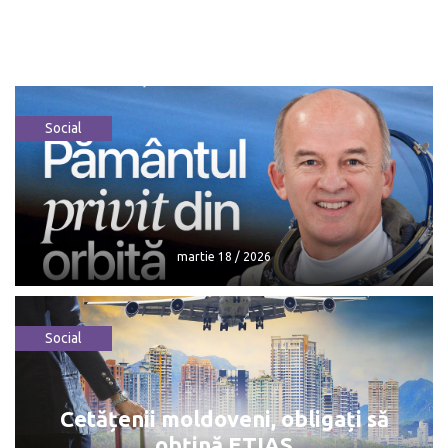
Social
martie 18 / 2026
Social
martie 18 / 2026
Cetățenii moldoveni, obligați să
obțină ETIAS