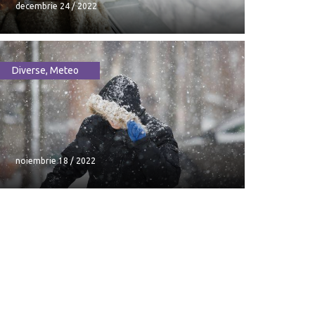
decembrie 24 / 2022
Diverse
,
Meteo
Cum va fi vremea de Crăciun și
Anul Nou
decembrie 24 / 2022
noiembrie 18 / 2022
noiembrie 18 / 2022