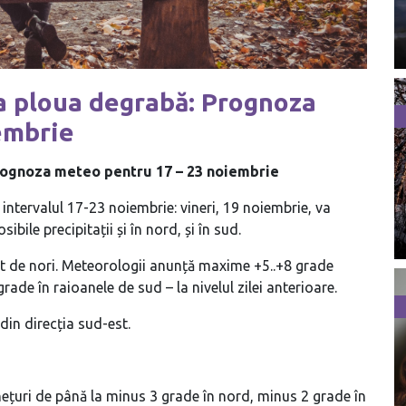
 va ploua degrabă: Prognoza
embrie
Prognoza meteo pentru 17 – 23 noiembrie
 intervalul 17-23 noiembrie: vineri, 19 noiembrie, va
bile precipitații și în nord, și în sud.
rit de nori. Meteorologii anunță maxime +5..+8 grade
grade în raioanele de sud – la nivelul zilei anterioare.
din direcția sud-est.
hețuri de până la minus 3 grade în nord, minus 2 grade în