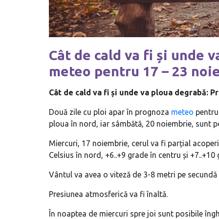
Cât de cald va fi și unde
meteo pentru 17 – 23 noi
Cât de cald va fi și unde va ploua degrabă: 
Două zile cu ploi apar în prognoza
meteo
pentru
ploua în nord, iar sâmbătă, 20 noiembrie, sunt posi
Miercuri, 17 noiembrie, cerul va fi parțial acope
Celsius în nord, +6..+9 grade în centru și +7..+10 
Vântul va avea o viteză de 3-8 metri pe secundă 
Presiunea atmosferică va fi înaltă.
În noaptea de miercuri spre joi sunt posibile îng