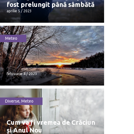
fost prelungit până sâmbătă
aprilie 5 / 2023
Meteo
Codul galben de înghețuri a fost
prelungit până sâmbătă
aprilie 5 / 2023
februarie 4 / 2023
Diverse
,
Meteo
februarie 4 / 2023
Cum va fi vremea de Crăciun
și Anul Nou