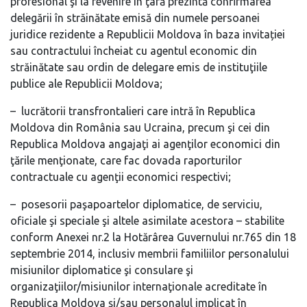
profesional şi la revenire în ţară prezintă confirmarea
delegării în străinătate emisă din numele persoanei
juridice rezidente a Republicii Moldova în baza invitației
sau contractului încheiat cu agentul economic din
străinătate sau ordin de delegare emis de instituţiile
publice ale Republicii Moldova;
– lucrătorii transfrontalieri care intră în Republica
Moldova din România sau Ucraina, precum şi cei din
Republica Moldova angajaţi ai agenţilor economici din
ţările menţionate, care fac dovada raporturilor
contractuale cu agenţii economici respectivi;
– posesorii paşapoartelor diplomatice, de serviciu,
oficiale şi speciale şi altele asimilate acestora – stabilite
conform Anexei nr.2 la Hotărârea Guvernului nr.765 din 18
septembrie 2014, inclusiv membrii familiilor personalului
misiunilor diplomatice şi consulare şi
organizaţiilor/misiunilor internaţionale acreditate în
Republica Moldova şi/sau personalul implicat în