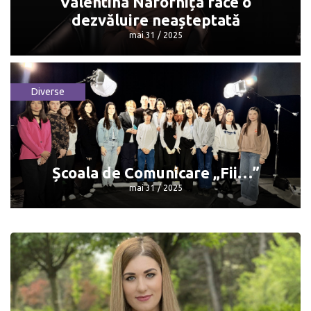
Valentina Nafornița face o
dezvăluire neașteptată
mai 31 / 2025
Diverse
Valentina Nafornița face o dezvăluire
neașteptată
mai 31 / 2025
Școala de Comunicare „Fii…”
mai 31 / 2025
Școala de Comunicare „Fii…”
mai 31 / 2025