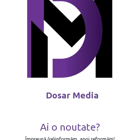
Dosar Media
Ai o noutate?
Împreună (re)informăm, apoi reformăm!