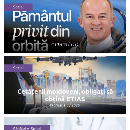
Social
martie 18 / 2026
Social
martie 18 / 2026
Cetățenii moldoveni, obligați să
obțină ETIAS
februarie 6 / 2026
Sănătate
,
Social