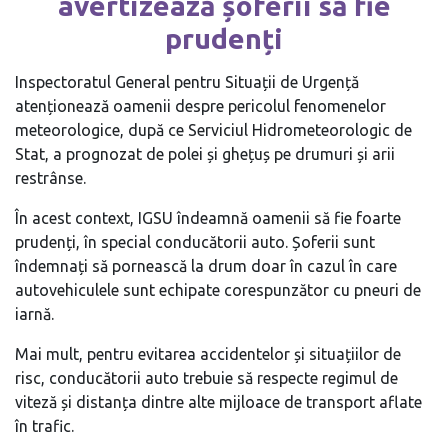
avertizează șoferii să fie
prudenți
Inspectoratul General pentru Situații de Urgență
atenționează oamenii despre pericolul fenomenelor
meteorologice, după ce
Serviciul Hidrometeorologic de
Stat, a prognozat de polei și ghețuș pe drumuri și arii
restrânse.
În acest context, IGSU îndeamnă oamenii să fie foarte
prudenți, în special conducătorii auto. Șoferii sunt
îndemnați să pornească la drum doar în cazul în care
autovehiculele sunt echipate corespunzător cu pneuri de
iarnă.
Mai mult, pentru evitarea accidentelor și situațiilor de
risc, conducătorii auto trebuie să respecte regimul de
viteză și distanța dintre alte mijloace de transport aflate
în trafic.