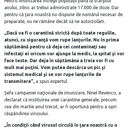
Pentru imunizarea întregii populații până la sfârşitul
anului, zilnic ar trebui administrate 17.000 de doze. Dar
pentru că ţara noastră nu dispune de numărul necesar de
preparate, nu ne rămâne decât să ne autoizolăm.
„Dacă va fi o carantină strictă după toate regulile,
atunci, cu siguranţă vom rupe lanţurile. Nu în prima
săptămână pentru că deja cei contaminaţi sau
infectaţi ei oricum vor ajunge la medic, la spital şi vor
face teste. Dar deja în săptămâna a treia vor fi cu
mult mai puţini. Vom putea descărca un pic şi
sistemul medical şi se vor rupe lanţurile de
transmitere”,
a spus expertul.
Șefa campaniei naţionale de imunizare, Ninel Revenco, a
declarat că instituirea unei carantine generale, precum
cea din martie anul trecut, ar fi oportună pentru a opri
răspândirea virusului.
„În condiţii când virusul circulă în ţara noastră cu o