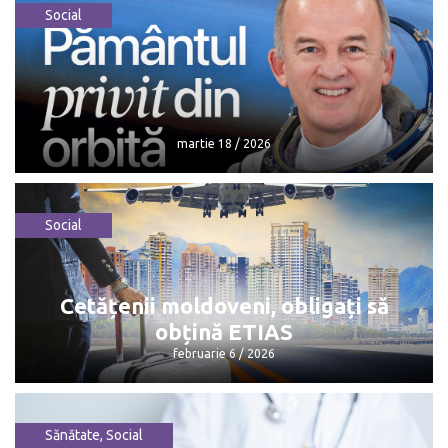
Social
martie 18 / 2026
Social
martie 18 / 2026
Cetățenii moldoveni, obligați să
obțină ETIAS
februarie 6 / 2026
Sănătate
,
Social