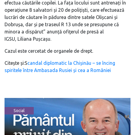
efectua căutările copilei. La fața locului sunt antrenați în
operațiune 8 salvatori și 20 de polițiști, care efectuează
lucrări de căutare în pădurea dintre satele Olișcani și
Dobrușa, dar și pe traseul R 13 unde se presupune că
minora a dispărut” anunță ofiţerul de presă al
IGSU, Liliana Pușcașu.
Cazul este cercetat de organele de drept.
Citește și:S
candal diplomatic la Chișinău – se încing
spiritele între Ambasada Rusiei și cea a României
Social