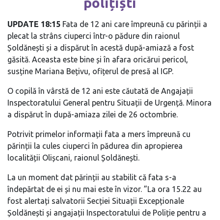
polițiști
UPDATE 18:15
Fata de 12 ani care împreună cu părinții a
plecat la strâns ciuperci într-o pădure din raionul
Șoldănești și a dispărut în acestă după-amiază a fost
găsită. Aceasta este bine și în afara oricărui pericol,
susține Mariana Bețivu, ofițerul de presă al IGP.
O copilă în vârstă de 12 ani este căutată de Angajații
Inspectoratului General pentru Situații de Urgență. Minora
a dispărut în după-amiaza zilei de 26 octombrie.
Potrivit primelor informații fata a mers împreună cu
părinții la cules ciuperci în pădurea din apropierea
localității Olișcani, raionul Șoldănești.
La un moment dat părinții au stabilit că fata s-a
îndepărtat de ei și nu mai este în vizor. ”La ora 15.22 au
fost alertați salvatorii Secției Situații Excepționale
Șoldănești și angajații Inspectoratului de Poliție pentru a