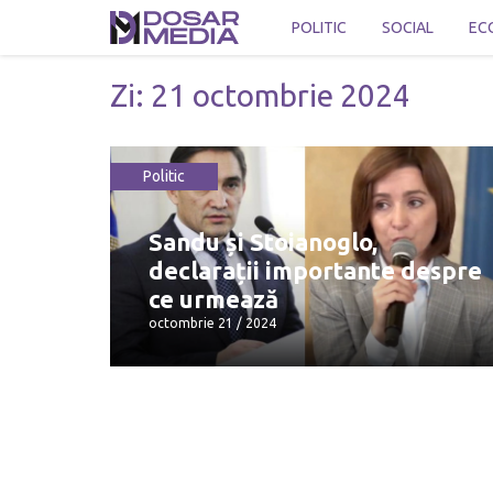
POLITIC
SOCIAL
EC
Zi:
21 octombrie 2024
Politic
Sandu și Stoianoglo,
declarații importante despre
ce urmează
octombrie 21 / 2024
Sandu și Stoianoglo, declarații
importante despre ce urmează