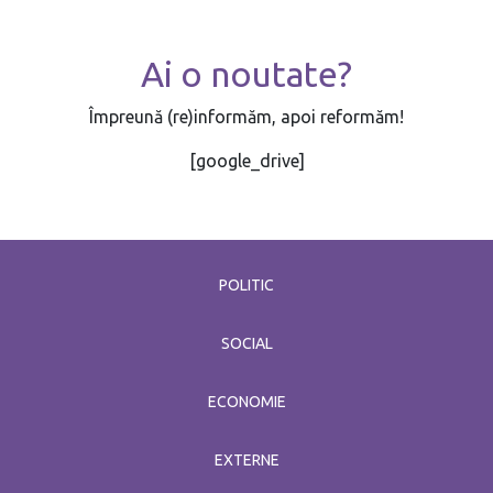
De astăzi, moldovenii pot intra în
Ai o noutate?
România și Ungaria
iunie 1 / 2021
Împreună (re)informăm, apoi reformăm!
[google_drive]
POLITIC
SOCIAL
ECONOMIE
EXTERNE