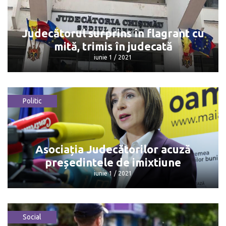
încredere
iunie 1 / 2021
Judecătorul surprins în flagrant cu
mită, trimis în judecată
iunie 1 / 2021
Politic
Judecătorul surprins în flagrant cu
mită, trimis în judecată
iunie 1 / 2021
Asociația Judecătorilor acuză
președintele de imixtiune
iunie 1 / 2021
Social