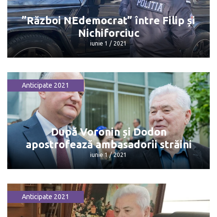
iunie 1 / 2021
”Război NEdemocrat” între Filip și
Nichiforciuc
iunie 1 / 2021
Anticipate 2021
”Război NEdemocrat” între Filip și
Nichiforciuc
iunie 1 / 2021
După Voronin și Dodon
apostrofează ambasadorii străini
iunie 1 / 2021
Anticipate 2021
După Voronin și Dodon apostrofează