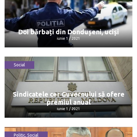
Asociația Judecătorilor acuză
președintele de imixtiune
iunie 1 / 2021
Doi bărbați din Dondușeni, uciși
iunie 1 / 2021
Social
Doi bărbați din Dondușeni, uciși
iunie 1 / 2021
Sindicatele cer Guvernului să ofere
premiul anual
iunie 1 / 2021
Politic
,
Social