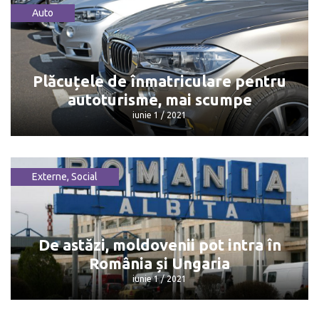
Auto
Peste trei milioane de moldoveni,
înscriși în Registrul...
iunie 1 / 2021
Plăcuțele de înmatriculare pentru
autoturisme, mai scumpe
iunie 1 / 2021
Externe
,
Social
Plăcuțele de înmatriculare pentru
autoturisme, mai scumpe
iunie 1 / 2021
De astăzi, moldovenii pot intra în
România și Ungaria
iunie 1 / 2021