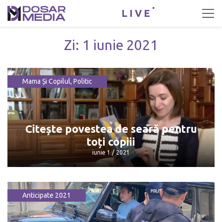
LIVE
Zi:
1 iunie 2021
Mama Și Copilul
,
Politic
Citește povestea de seară pentru
toți copiii
iunie 1 / 2021
Anticipate 2021
Citește povestea de seară pentru toți
copiii