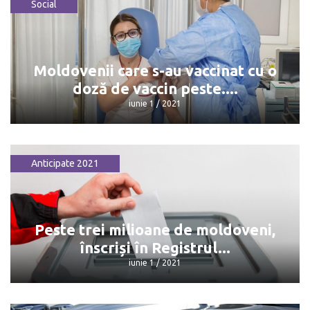
Social
CSM a amânat numirea unui președinte
interimar la Apel
iunie 1 / 2021
Moldovenii care s-au vaccinat cu o
doză de vaccin peste....
iunie 1 / 2021
Anticipate 2021
Moldovenii care s-au vaccinat cu o doză
de vaccin peste....
iunie 1 / 2021
Peste trei milioane de moldoveni,
înscriși în Registrul...
iunie 1 / 2021