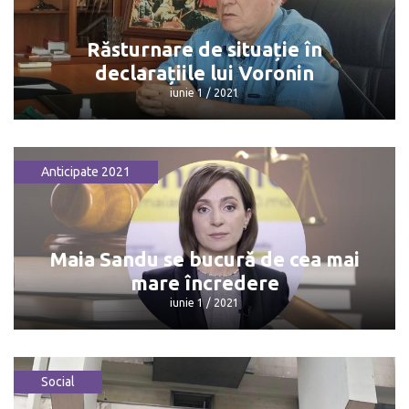
ambasadorii străini
iunie 1 / 2021
Răsturnare de situație în
declarațiile lui Voronin
iunie 1 / 2021
Anticipate 2021
Răsturnare de situație în declarațiile
lui Voronin
iunie 1 / 2021
Maia Sandu se bucură de cea mai
mare încredere
iunie 1 / 2021
Social
Maia Sandu se bucură de cea mai mare